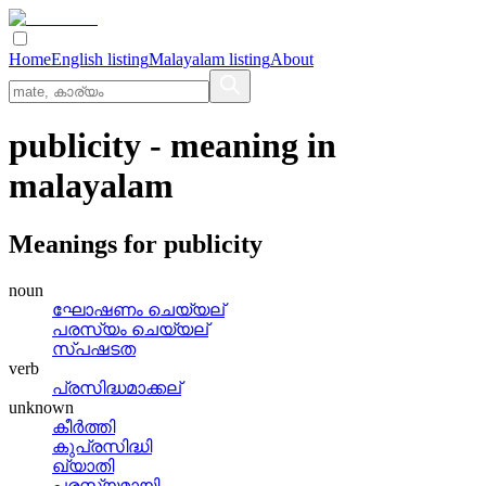
Home
English listing
Malayalam listing
About
publicity
- meaning in
malayalam
Meanings for
publicity
noun
ഘോഷണം ചെയ്യല്
പരസ്യം ചെയ്യല്
സ്‌പഷടത
verb
പ്രസിദ്ധമാക്കല്
unknown
കീര്‍ത്തി
കുപ്രസിദ്ധി
ഖ്യാതി
പരസ്യമായി