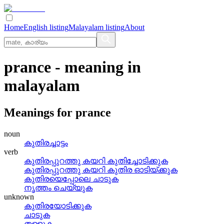
Home
English listing
Malayalam listing
About
prance
- meaning in
malayalam
Meanings for
prance
noun
കുതിരച്ചാട്ടം
verb
കുതിരപ്പുറത്തു കയറി കുതിച്ചോടിക്കുക
കുതിരപ്പുറത്തു കയറി കുതിര ഓടിയ്‌ക്കുക
കുതിരയെപ്പോലെ ചാടുക
നൃത്തം ചെയ്യുക
unknown
കുതിരയോടിക്കുക
ചാടുക
തള്ളുക