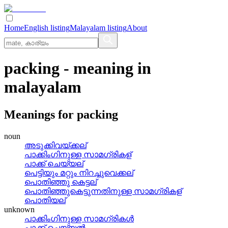
Home
English listing
Malayalam listing
About
packing
- meaning in
malayalam
Meanings for
packing
noun
അടുക്കിവയ്‌ക്കല്
പാക്കിംഗിനുള്ള സാമഗ്രികള്
പാക്ക് ചെയ്യല്
പെട്ടിയും മറ്റും നിറച്ചുവെക്കല്
പൊതിഞ്ഞു കെട്ടല്
പൊതിഞ്ഞുകെട്ടുന്നതിനുള്ള സാമഗ്രികള്
പൊതിയല്
unknown
പാക്കിംഗിനുള്ള സാമഗ്രികള്‍
പാക്ക് ചെയ്യല്‍