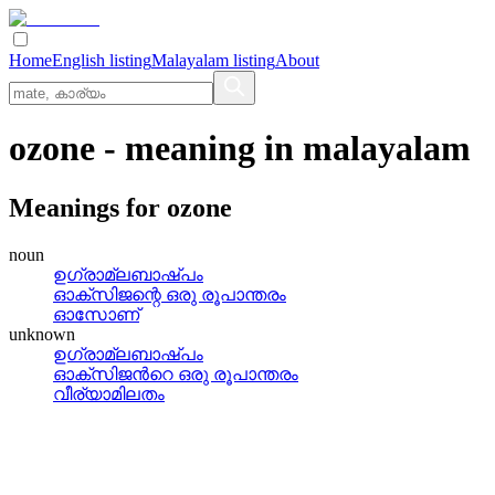
Home
English listing
Malayalam listing
About
ozone
- meaning in
malayalam
Meanings for
ozone
noun
ഉഗ്രാമ്ലബാഷ്‌പം
ഓക്‌സിജന്റെ ഒരു രൂപാന്തരം
ഓസോണ്
unknown
ഉഗ്രാമ്ലബാഷ്പം
ഓക്സിജന്‍റെ ഒരു രൂപാന്തരം
വീര്യാമിലതം