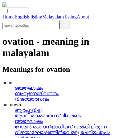
Home
English listing
Malayalam listing
About
ovation
- meaning in
malayalam
Meanings for
ovation
noun
ജയഘോഷം
ബഹുജനാഭിവന്ദനം
വിജയോത്സവം
unknown
ആര്‍പ്പുവിളി
ആവേശകരമായ സ്വീകരണം
ജയഘോഷം
റോമന്‍ സൈന്യാധിപന് നല്‍കിയിരുന്ന
വിജയാഘോഷത്തിന്‍റെ ഒരു ചെറിയ രൂപം
ഹര്‍ഷാരവം