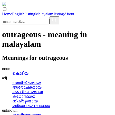
Home
English listing
Malayalam listing
About
outrageous
- meaning in
malayalam
Meanings for
outrageous
noun
കൊടിയ
adj
അതിക്രമമായ
അരോചകമായ
അഹിതകരമായ
കഠോരമായ
നിഷ്‌ഠുരമായ
മര്യാദലംഘനമായ
unknown
അന്യായമായ