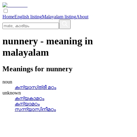
Home
English listing
Malayalam listing
About
nunnery
- meaning in
malayalam
Meanings for
nunnery
noun
കന്യാസ്‌ത്രീ മഠം
unknown
കന്യകാമഠം
കന്യാമഠം
സന്ന്യാസിനീമഠം