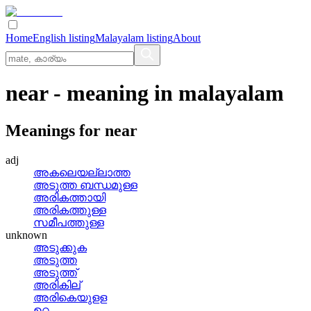
Home
English listing
Malayalam listing
About
near
- meaning in
malayalam
Meanings for
near
adj
അകലെയല്ലാത്ത
അടുത്ത ബന്ധമുള്ള
അരികത്തായി
അരികത്തുള്ള
സമീപത്തുള്ള
unknown
അടുക്കുക
അടുത്ത
അടുത്ത്
അരികില്
അരികെയുളള
ഉറ്റ