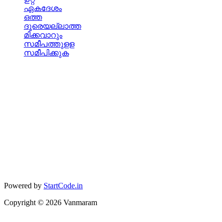
ഏകദേശം
ഒത്ത
ദൂരെയല്ലാത്ത
മിക്കവാറും
സമീപത്തുളള
സമീപിക്കുക
Powered by
StartCode.in
Copyright ©
2026
Vanmaram