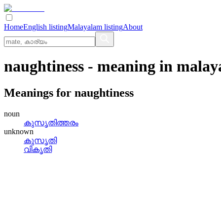
Home
English listing
Malayalam listing
About
naughtiness
- meaning in
malay
Meanings for
naughtiness
noun
കുസൃതിത്തരം
unknown
കുസൃതി
വികൃതി