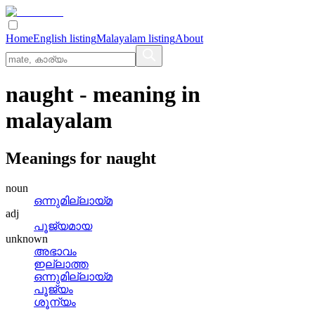
Home
English listing
Malayalam listing
About
naught
- meaning in
malayalam
Meanings for
naught
noun
ഒന്നുമില്ലായ്‌മ
adj
പൂജ്യമായ
unknown
അഭാവം
ഇല്ലാത്ത
ഒന്നുമില്ലായ്മ
പൂജ്യം
ശൂന്യം