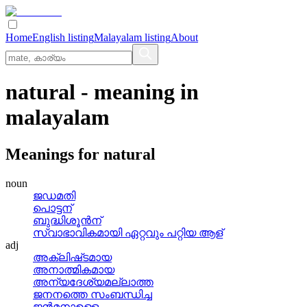
Home
English listing
Malayalam listing
About
natural
- meaning in
malayalam
Meanings for
natural
noun
ജഡമതി
പൊട്ടന്
ബുദ്ധിശൂന്‍ന്
സ്വാഭാവികമായി ഏറ്റവും പറ്റിയ ആള്
adj
അക്ലിഷ്‌ടമായ
അനാത്മികമായ
അന്യദേശ്യമല്ലാത്ത
ജനനത്തെ സംബന്ധിച്ച
ജന്‍മനാഉള്ള