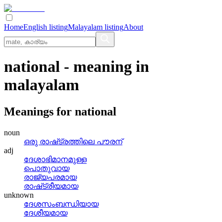
Home
English listing
Malayalam listing
About
national
- meaning in
malayalam
Meanings for
national
noun
ഒരു രാഷ്‌ട്രത്തിലെ പൗരന്
adj
ദേശാഭിമാനമുള്ള
പൊതുവായ
രാജ്യപരമായ
രാഷ്‌ട്രീയമായ
unknown
ദേശസംബന്ധിയായ
ദേശീയമായ