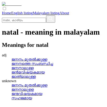
Home
English listing
Malayalam listing
About
natal
- meaning in
malayalam
Meanings for
natal
adj
ജനനം മുതല്‍ക്കുള്ള
ജനനത്തെ സംബന്ധിച്ച
ജനനാലുള്ള
ജന്‍മവിഷയകമായ
ജാത്യാലുള്ള
unknown
ജനനം മുതല്‍ക്കുളള
ജനനാലുളള
ജന്മവിഷയകമായ
സഹജമായ