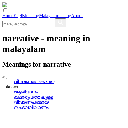
Home
English listing
Malayalam listing
About
narrative
- meaning in
malayalam
Meanings for
narrative
adj
വിവരണാത്മകമായ
unknown
ആഖ്യാനം
കഥാരൂപത്തിലുള്ള
വിവരണപരമായ
സംഭവവിവരണം