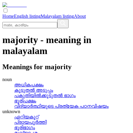
Home
English listing
Malayalam listing
About
majority
- meaning in
malayalam
Meanings for
majority
noun
അധികപക്ഷം
കൂടുതല്‍ അടുപ്പം
പകുതിയില്‍ക്കൂടുതല്‍ ഭാഗം
ഭൂരിപക്ഷം
വിദ്യാര്‍ത്ഥിയുടെ പ്രത്യേക പഠനവിഷയം
unknown
ഏറിയകൂറ്
പ്രായപൂര്‍ത്തി
ഭൂരിഭാഗം
മുഖ്യാംശം