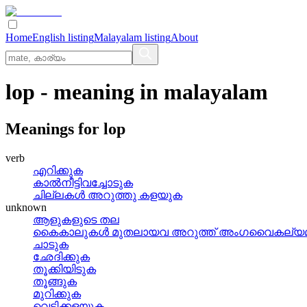
Home
English listing
Malayalam listing
About
lop
- meaning in
malayalam
Meanings for
lop
verb
എറിക്കുക
കാല്‍നീട്ടിവച്ചോടുക
ചില്ലകള്‍ അറുത്തു കളയുക
unknown
ആളുകളുടെ തല
കൈകാലുകള്‍ മുതലായവ അറുത്ത് അംഗവൈകല്യമുണ
ചാടുക
ഛേദിക്കുക
തൂക്കിയിടുക
തൂങ്ങുക
മുറിക്കുക
വെട്ടിക്കളയുക