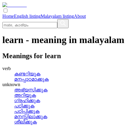
Home
English listing
Malayalam listing
About
learn
- meaning in
malayalam
Meanings for
learn
verb
കണ്ടറിയുക
മനപ്പാഠമാക്കുക
unknown
അഭ്യസിക്കുക
അറിയുക
ഗ്രഹിക്കുക
പഠിക്കുക
പഠിപ്പിക്കുക
മനസ്സിലാക്കുക
ശീലിക്കുക