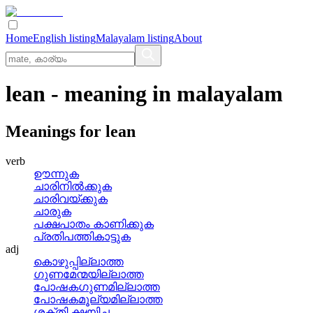
Home
English listing
Malayalam listing
About
lean
- meaning in
malayalam
Meanings for
lean
verb
ഊന്നുക
ചാരിനില്‍ക്കുക
ചാരിവയ്‌ക്കുക
ചാരുക
പക്ഷപാതം കാണിക്കുക
പ്രതിപത്തികാട്ടുക
adj
കൊഴുപ്പില്ലാത്ത
ഗുണമേന്മയില്ലാത്ത
പോഷകഗുണമില്ലാത്ത
പോഷകമൂല്യമില്ലാത്ത
ശക്തി ക്ഷയിച്ച