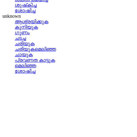
ശുഷ്‌കിച്ച
ശോഷിച്ച
unknown
ആശ്രയിക്കുക
കുനിയുക
ഗുണം
ചടച്ച
ചരിയുക
ചരിയുകമെലിഞ്ഞ
ചായുക
പ്രവണത കാട്ടുക
മെലിഞ്ഞ
ശോഷിച്ച