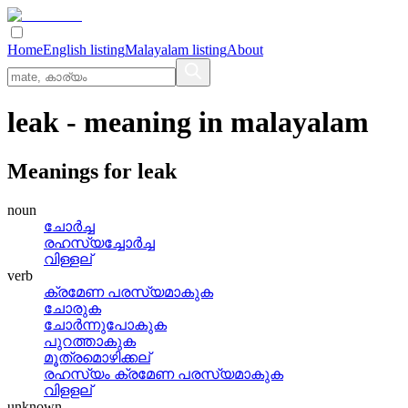
Home
English listing
Malayalam listing
About
leak
- meaning in
malayalam
Meanings for
leak
noun
ചോര്‍ച്ച
രഹസ്യച്ചോര്‍ച്ച
വിള്ളല്
verb
ക്രമേണ പരസ്യമാകുക
ചോരുക
ചോര്‍ന്നുപോകുക
പുറത്താകുക
മൂത്രമൊഴിക്കല്
രഹസ്യം ക്രമേണ പരസ്യമാകുക
വിളളല്
unknown