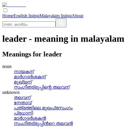
Home
English listing
Malayalam listing
About
leader
- meaning in
malayalam
Meanings for
leader
noun
നായകന്
മാര്‍ഗദര്‍ശകന്
മുഖ്യന്
സംഗീതട്രൂപ്പിന്റെ തലവന്
unknown
തലവന്
നേതാവ്
പത്രത്തിലെ മുഖപ്രസംഗം
പ്രധാനി
മാര്‍ഗദര്‍ശകന്‍
സംഗീതട്രൂപ്പിന്‍റെ തലവന്‍