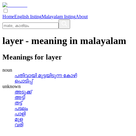
Home
English listing
Malayalam listing
About
layer
- meaning in
malayalam
Meanings for
layer
noun
പതിവായി മുട്ടയിടുന്ന കോഴി
പൊടിപ്പ്
unknown
അടുക്ക്
അട്ടി
തട്ട്
പടലം
പാളി
മുള
വരി