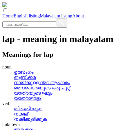
Home
English listing
Malayalam listing
About
lap
- meaning in
malayalam
Meanings for
lap
noun
ഉത്സംഗം
തുണിക്കര
നായ്‌ക്കുള്ള ദ്രവആഹാരം
മത്സരപാതയുടെ ഒരു ചുറ്റ്
യാത്രയുടെ ഘട്ടം
യാത്രാഘട്ടം
verb
തിരയടിക്കുക
നക്കല്
നക്കിക്കുടിക്കുക
unknown
അങ്കതലം