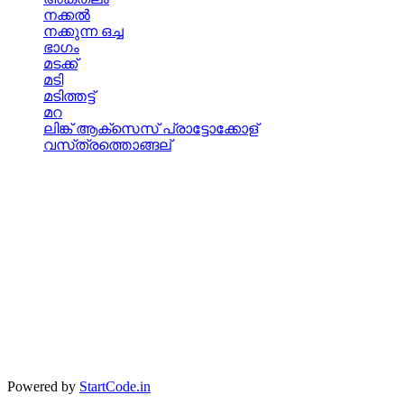
നക്കല്‍
നക്കുന്ന ഒച്ച
ഭാഗം
മടക്ക്
മടി
മടിത്തട്ട്
മറ
ലിങ്ക്‌ ആക്‌സെസ്‌ പ്രാട്ടോക്കോള്
വസ്‌ത്രത്തൊങ്ങല്
Powered by
StartCode.in