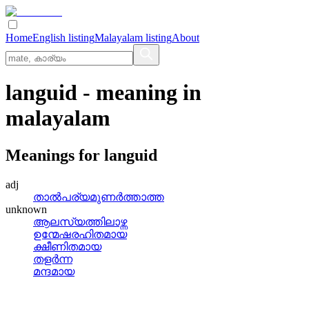
Home
English listing
Malayalam listing
About
languid
- meaning in
malayalam
Meanings for
languid
adj
താല്‍പര്യമുണര്‍ത്താത്ത
unknown
ആലസ്യത്തിലാഴ്ന്ന
ഉന്മേഷരഹിതമായ
ക്ഷീണിതമായ
തളര്‍ന്ന
മന്ദമായ