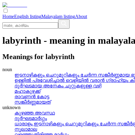
Home
English listing
Malayalam listing
About
labyrinth
- meaning in
malayal
Meanings for
labyrinth
noun
ഇടനാഴികളും ചെറുമുറികളും ചേര്‍ന്ന സങ്കീര്‍ണ്ണമായ 
ഉള്ളില്‍ പ്രവേശിച്ചാല്‍ വെളിയില്‍ വരാന്‍ ഗ്രാഹ്യം കിട
ദുര്‍ഘടമായ അനേകം ചുറ്റുകളുള്ള വഴി
മഹാകുഴക്ക്
രാവണന്‍ കോട്ട
സങ്കീര്‍ണ്ണമായത്
unknown
കുഴഞ്ഞ അവസ്ഥ
ദുര്‍ഘടമാര്‍ഗ്ഗം
ധാരാളം ഇടനാഴികളും ചെറുമുറികളും ചേര്‍ന്ന സങ്കീര്
നൂലാമാല
വളഞ്ഞുതിരിഞ്ഞ മാര്‍ഗ്ഗം