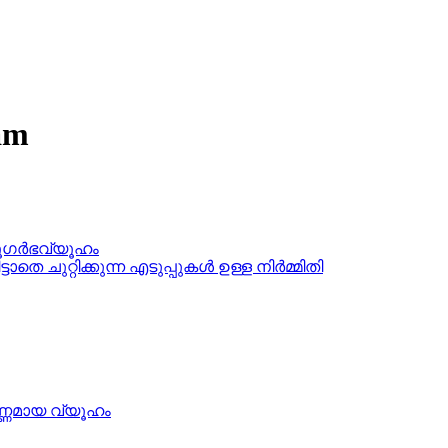
am
ഭൂഗര്‍ഭവ്യൂഹം
്ടാതെ ചുറ്റിക്കുന്ന എടുപ്പുകൾ ഉള്ള നിർമ്മിതി
‍ണ്ണമായ വ്യൂഹം