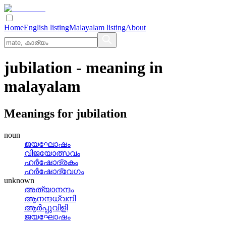
Home
English listing
Malayalam listing
About
jubilation
- meaning in
malayalam
Meanings for
jubilation
noun
ജയഘോഷം
വിജയോത്സവം
ഹര്‍ഷോദ്രകം
ഹര്‍ഷോദ്വേഗം
unknown
അത്യാനന്ദം
ആനന്ദധ്വനി
ആര്‍പ്പുവിളി
ജയഘോഷം