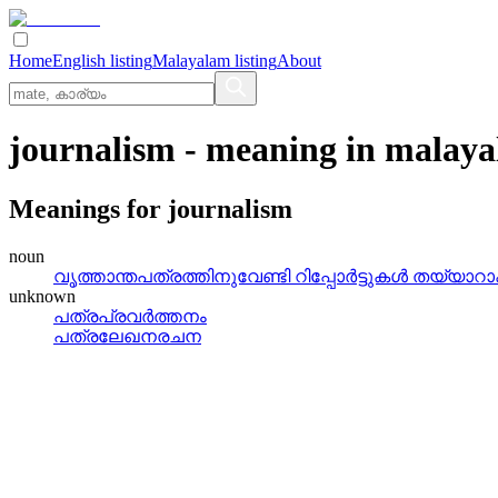
Home
English listing
Malayalam listing
About
journalism
- meaning in
malaya
Meanings for
journalism
noun
വൃത്താന്തപത്രത്തിനുവേണ്ടി റിപ്പോര്‍ട്ടുകള്‍ തയ
unknown
പത്രപ്രവര്‍ത്തനം
പത്രലേഖനരചന