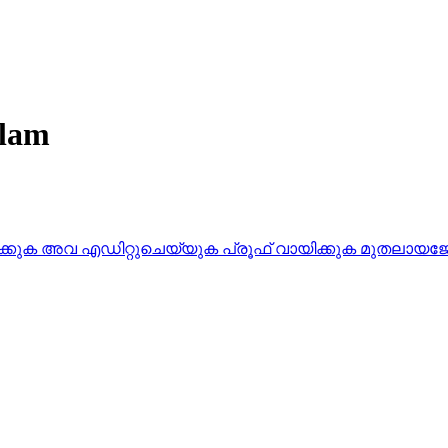
lam
്യാറാക്കുക അവ എഡിറ്റുചെയ്യുക പ്രൂഫ്‌ വായിക്കുക മുതലായജ