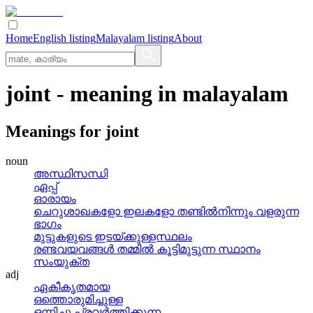
Home
English listing
Malayalam listing
About
joint
- meaning in
malayalam
Meanings for
joint
noun
അസ്ഥിസന്ധി
ഏപ്പ്
ഓരായം
ചെറുശാഖകളോ ഇലകളോ തണ്ടില്‍നിന്നും വളരുന്ന
ഭാഗം
മുട്ടുകളുടെ ഇടയ്‌ക്കുള്ളസ്ഥലം
രണ്ടവയവങ്ങള്‍ തമ്മില്‍ കൂട്ടിമുട്ടുന്ന സ്ഥാനം
സംയുക്ത
adj
ഏകീകൃതമായ
ഒത്തൊരുമിച്ചുള്ള
ഒന്നിച്ചു പ്രവര്‍ത്തിക്കുന്ന