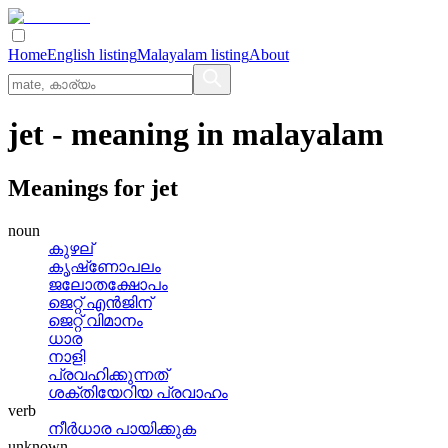
Home
English listing
Malayalam listing
About
jet
- meaning in
malayalam
Meanings for
jet
noun
കുഴല്
കൃഷ്‌ണോപലം
ജലോതക്ഷോപം
ജെറ്റ്‌ എന്‍ജിന്
ജെറ്റ്‌ വിമാനം
ധാര
നാളി
പ്രവഹിക്കുന്നത്
ശക്തിയേറിയ പ്രവാഹം
verb
നീര്‍ധാര പായിക്കുക
unknown