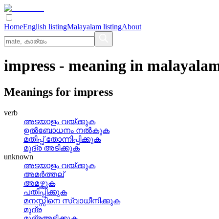
Home
English listing
Malayalam listing
About
impress
- meaning in
malayala
Meanings for
impress
verb
അടയാളം വയ്‌ക്കുക
ഉല്‍ബോധനം നല്‍കുക
മതിപ്പ്‌ തോന്നിപ്പിക്കുക
മുദ്ര അടിക്കുക
unknown
അടയാളം വയ്ക്കുക
അമര്‍ത്തല്
അമഴ്ത്തുക
പതിപ്പിക്കുക
മനസ്സിനെ സ്വാധീനിക്കുക
മുദ്ര
മുദ്രഅടിക്കുക