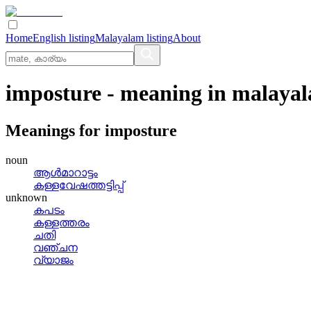
Home
English listing
Malayalam listing
About
imposture
- meaning in
malaya
Meanings for
imposture
noun
ആള്‍മാറാട്ടം
കള്ളവേഷത്തട്ടിപ്പ്
unknown
കപടം
കള്ളത്തരം
ചതി
വഞ്ചന
വ്യാജം