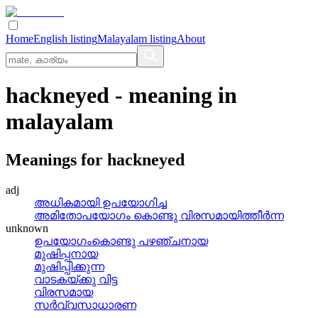
Home
English listing
Malayalam listing
About
hackneyed
- meaning in
malayalam
Meanings for
hackneyed
adj
അധികമായി ഉപയോഗിച്ച
അമിതോപയോഗം കൊണ്ടു വിരസമായിത്തീര്‍ന്ന
unknown
ഉപയോഗംകൊണ്ടു പഴഞ്ചനായ
മുഷിപ്പനായ
മുഷിപ്പിക്കുന്ന
വാടകയ്ക്കു വിട്ട
വിരസമായ
സര്‍വ്വസാധാരണ