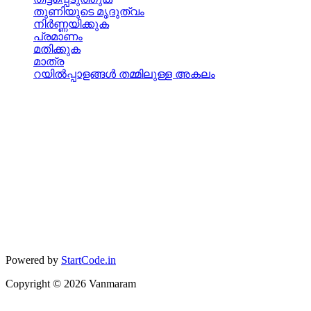
തുണിയുടെ മൃദുത്വം
നിര്‍ണ്ണയിക്കുക
പ്രമാണം
മതിക്കുക
മാത്ര
റയില്‍പ്പാളങ്ങള്‍ തമ്മിലുള്ള അകലം
Powered by
StartCode.in
Copyright ©
2026
Vanmaram