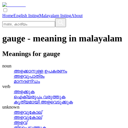
Home
English listing
Malayalam listing
About
gauge
- meaning in
malayalam
Meanings for
gauge
noun
അളക്കാനുള്ള ഉപകരണം
അളവുപാത്രം
മാനദണ്‌ഡം
verb
അളക്കുക
ഐക്യരൂപം വരുത്തുക
കൃത്യമായി അളവെടുക്കുക
unknown
അളവുകോല്
അളവുകോല്
അളവ്
തിട്ടപ്പെടുത്തുക