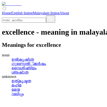
Home
English listing
Malayalam listing
About
excellence
- meaning in
malaya
Meanings for
excellence
noun
ഉല്‍കൃഷ്‌ടത
ഗുണോല്‍്‌ക്കര്‍ഷം
വൈശിഷ്‌ട്യം
ശ്രഷ്‌ഠത
unknown
ഉത്കൃഷ്ടത
മഹിമ
മേന്മ
വലിപ്പം