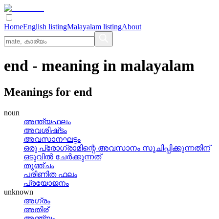
Home
English listing
Malayalam listing
About
end
- meaning in
malayalam
Meanings for
end
noun
അന്ത്യഫലം
അവശിഷ്‌ടം
അവസാനഘട്ടം
ഒരു പ്രോഗ്രാമിന്റെ അവസാനം സൂചിപ്പിക്കുന്നതിന്‌
ഒടുവില്‍ ചേര്‍ക്കുന്നത്
തുഞ്ചം
പരിണിത ഫലം
പ്രയോജനം
unknown
അഗ്രം
അതിര്
അന്ത്യം