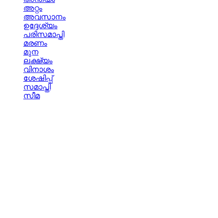
അറ്റം
അവസാനം
ഉദ്ദേശ്യം
പരിസമാപ്തി
മരണം
മുന
ലക്ഷ്യം
വിനാശം
ശേഷിപ്പ്
സമാപ്തി
സീമ