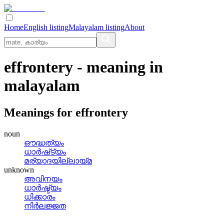
Home
English listing
Malayalam listing
About
effrontery
- meaning in
malayalam
Meanings for
effrontery
noun
ഔദ്ധത്യം
ധാര്‍ഷ്‌ട്യം
മര്യാദയില്ലായ്‌മ
unknown
അവിനയം
ധാര്‍ഷ്ട്യം
ധിക്കാരം
നിര്‍ലജ്ജത