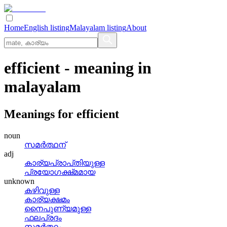
Home
English listing
Malayalam listing
About
efficient
- meaning in
malayalam
Meanings for
efficient
noun
സമര്‍ത്ഥന്
adj
കാര്യപ്രാപ്‌തിയുള്ള
പ്രയോഗക്ഷ്‌മമായ
unknown
കഴിവുള്ള
കാര്യക്ഷമം
നൈപുണ്യമുള്ള
ഫലപ്രദം
സമര്‍ത്ഥം