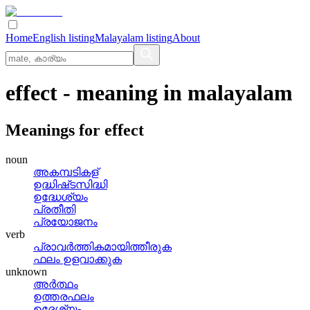
Home
English listing
Malayalam listing
About
effect
- meaning in
malayalam
Meanings for
effect
noun
അകമ്പടികള്
ഉദ്ധിഷ്‌ടസിദ്ധി
ഉദ്ധേശ്യം
പ്രതീതി
പ്രയോജനം
verb
പ്രാവര്‍ത്തികമായിത്തീരുക
ഫലം ഉളവാക്കുക
unknown
അര്‍ത്ഥം
ഉത്തരഫലം
ഉദ്ദേശ്യം