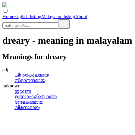
Home
English listing
Malayalam listing
About
dreary
- meaning in
malayalam
Meanings for
dreary
adj
ചിന്താകുലമായ
നിരാനന്ദമായ
unknown
ഇരുണ്ട
ഉത്സാഹമില്ലാത്ത
ദുഃഖകരമായ
വിരസമായ