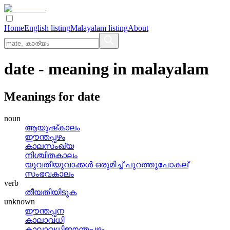
Home
English listing
Malayalam listing
About
date
- meaning in
malayalam
Meanings for
date
noun
ആയുഷ്‌കാലം
ഈന്തപ്പഴം
കാലസംഖ്യ
നിശ്ചിതകാലം
യുവതീയുവാക്കള്‍ ഒരുമിച്ച്‌ പുറത്തുപോകല്
സംഭവകാലം
verb
തീയതിയിടുക
unknown
ഈന്തപ്പന
കാലാവധി
കാലാവധിഈന്തപ്പഴം