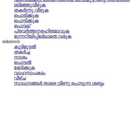
ഒടിഞ്ഞുവീഴുക
തകര്‍ന്നു വീഴുക
പൊടിക്കുക
പൊട്ടിക്കുക
പൊട്ടല്
പ്രവര്‍ത്തനരഹിതമാവുക
മുന്നറിയിപ്പില്ലാതെ വരുക
unknown
കൂട്ടിമുട്ടല്‍
തകര്‍ച്ച
നാശം
പൊട്ടല്‍
ഭേദിക്കുക
വാഹനാപകടം
വീഴ്ച
സാധനങ്ങള്‍ താഴെ വീണു പൊട്ടുന്ന ശബ്ദം