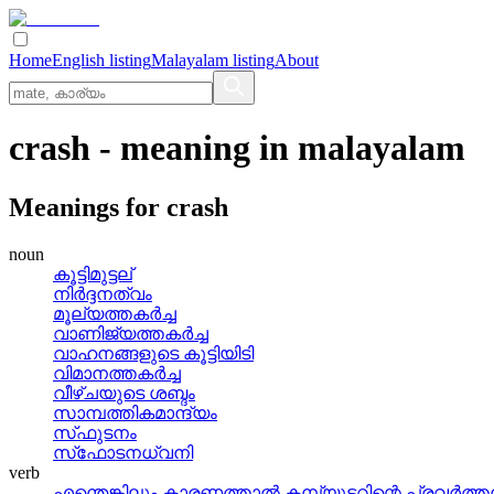
Home
English listing
Malayalam listing
About
crash
- meaning in
malayalam
Meanings for
crash
noun
കൂട്ടിമുട്ടല്
നിര്‍ദ്ദനത്വം
മൂല്യത്തകര്‍ച്ച
വാണിജ്യത്തകര്‍ച്ച
വാഹനങ്ങളുടെ കൂട്ടിയിടി
വിമാനത്തകര്‍ച്ച
വീഴ്‌ചയുടെ ശബ്ദം
സാമ്പത്തികമാന്ദ്യം
സ്‌ഫുടനം
സ്‌ഫോടനധ്വനി
verb
എന്തെങ്കിലും കാരണത്താല്‍ കമ്പ്യൂട്ടറിന്റെ പ്രവര്‍ത്തന