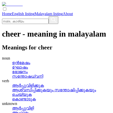
Home
English listing
Malayalam listing
About
cheer
- meaning in
malayalam
Meanings for
cheer
noun
ഉന്‍മേഷം
ഘോഷം
ഭോജനം
സന്തോഷധ്വനി
verb
ആര്‍പ്പുവിളിക്കുക
ആശ്വസിപ്പിക്കുകയും സന്തോഷിപ്പിക്കുകയും
ചെയ്യുക
കൊണ്ടാടുക
unknown
ആര്‍പ്പുവിളി
ആഹാരം