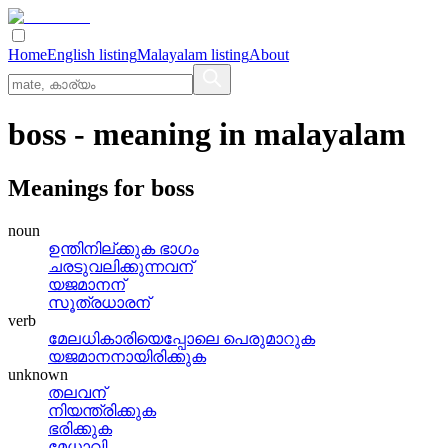
Home
English listing
Malayalam listing
About
boss
- meaning in
malayalam
Meanings for
boss
noun
ഉന്തിനില്‌ക്കുക ഭാഗം
ചരടുവലിക്കുന്നവന്
യജമാനന്
സൂത്രധാരന്
verb
മേലധികാരിയെപ്പോലെ പെരുമാറുക
യജമാനനായിരിക്കുക
unknown
തലവന്
നിയന്ത്രിക്കുക
ഭരിക്കുക
മേധാവി