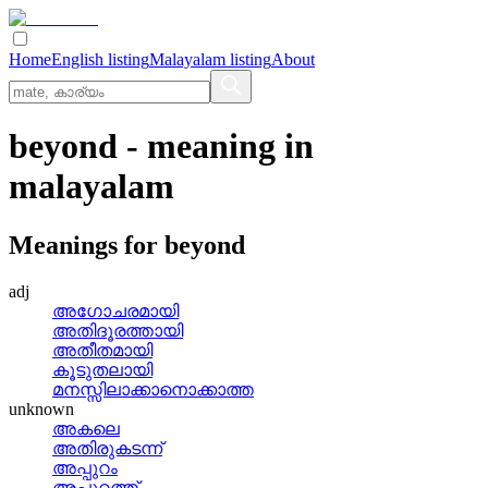
Home
English listing
Malayalam listing
About
beyond
- meaning in
malayalam
Meanings for
beyond
adj
അഗോചരമായി
അതിദൂരത്തായി
അതീതമായി
കൂടുതലായി
മനസ്സിലാക്കാനൊക്കാത്ത
unknown
അകലെ
അതിരുകടന്ന്
അപ്പുറം
അപ്പുറത്ത്