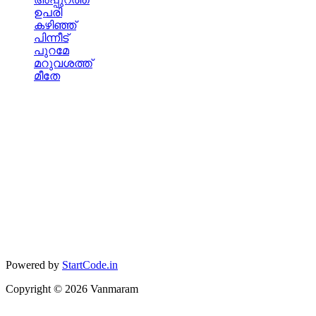
ഉപരി
കഴിഞ്ഞ്
പിന്നീട്
പുറമേ
മറുവശത്ത്
മീതേ
Powered by
StartCode.in
Copyright ©
2026
Vanmaram