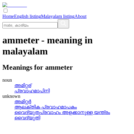
Home
English listing
Malayalam listing
About
ammeter
- meaning in
malayalam
Meanings for
ammeter
noun
അമിറ്റര്
പ്രവാഹമാപിനി
unknown
അമിറ്റര്‍
ആലക്തിക പ്രവാഹമാപകം
വൈദ്യുതപ്രവാഹം അളക്കാനുള്ള യന്ത്രം
വൈദ്യുതി