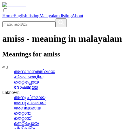
Home
English listing
Malayalam listing
About
amiss
- meaning in
malayalam
Meanings for
amiss
adj
അസ്ഥാനത്തിലായ
ക്രമം തെറ്റിയ
തെറ്റിപ്പോയ
ദോഷമുള്ള
unknown
അനുചിതമായ
അനുചിതമായി
അബദ്ധമായ
തെറ്റായ
തെറ്റായി
തെറ്റിപ്പോയ
പിശകായ