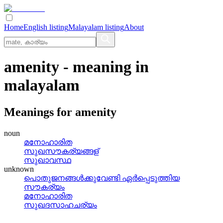
Home
English listing
Malayalam listing
About
amenity
- meaning in
malayalam
Meanings for
amenity
noun
മനോഹാരിത
സുഖസൗകര്യങ്ങള്
സുഖാവസ്ഥ
unknown
പൊതുജനങ്ങള്‍ക്കുവേണ്ടി ഏര്‍പ്പെടുത്തിയ
സൗകര്യം
മനോഹാരിത
സുഖദസാഹചര്യം