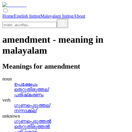
Home
English listing
Malayalam listing
About
amendment
- meaning in
malayalam
Meanings for
amendment
noun
ഉപക്ഷേപം
തെറ്റുതിരുത്തല്
പരിഷ്‌കരണം
verb
ഗുണപ്പെടുത്തല്
നന്നാക്കല്
unknown
ഗുണപ്പെടുത്തല്‍
തെറ്റുതിരുത്തല്‍
പരിഷ്കരണം