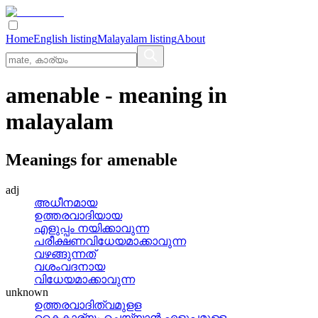
Home
English listing
Malayalam listing
About
amenable
- meaning in
malayalam
Meanings for
amenable
adj
അധീനമായ
ഉത്തരവാദിയായ
എളുപ്പം നയിക്കാവുന്ന
പരീക്ഷണവിധേയമാക്കാവുന്ന
വഴങ്ങുന്നത്
വശംവദനായ
വിധേയമാക്കാവുന്ന
unknown
ഉത്തരവാദിത്വമുളള
കൈകാര്യം ചെയ്യാന്‍ എളുപ്പമുള്ള