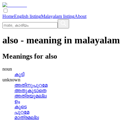
Home
English listing
Malayalam listing
About
also
- meaning in
malayalam
Meanings for
also
noun
കൂടി
unknown
അതിനുപുറമേ
അതുകൂടാതെ
അത്രയുമല്ല
ഉം
കൂടെ
പുറമേ
മാത്രമല്ല