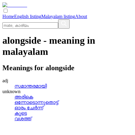
Home
English listing
Malayalam listing
About
alongside
- meaning in
malayalam
Meanings for
alongside
adj
സമാന്തരമായി
unknown
അരികെ
ഒന്നോടൊന്നുതൊട്ട്
ഓരം ചേര്‍ന്ന്
കൂടെ
വശത്ത്